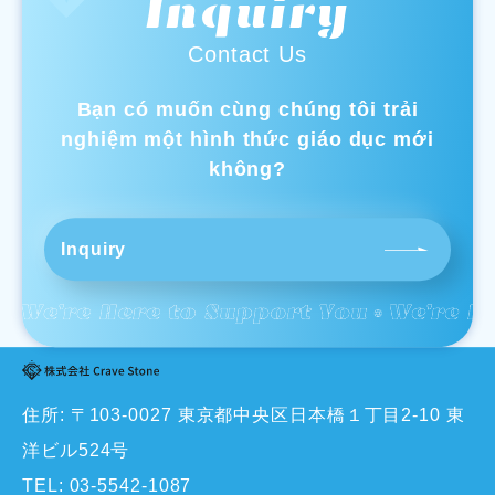
Inquiry
Contact Us
Bạn có muốn cùng chúng tôi trải
nghiệm một hình thức giáo dục mới
không?
Inquiry
住所: 〒103-0027 東京都中央区日本橋１丁目2-10 東
洋ビル524号
TEL:
03-5542-1087